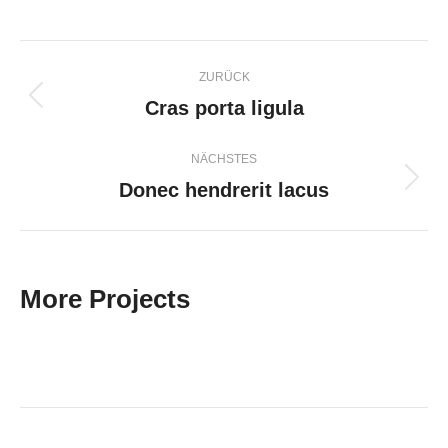
Project
ZURÜCK
navigation
Cras porta ligula
Previous
project:
NÄCHSTES
Donec hendrerit lacus
Next
project:
More Projects